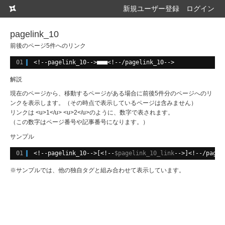
新規ユーザー登録
ログイン
pagelink_10
前後のページ5件へのリンク
01
<!--pagelink_10-->■■■<!--/pagelink_10-->
解説
現在のページから、移動するページがある場合に前後5件分のページへのリ
ンクを表示します。（その時点で表示しているページは含みません）
リンクは <u>1</u> <u>2</u>のように、数字で表されます。
（この数字はページ番号や記事番号になります。）
サンプル
01
<!--pagelink_10-->[<!--
$pagelink_10_link
-->]<!--/pagel
※サンプルでは、他の独自タグと組み合わせて表示しています。