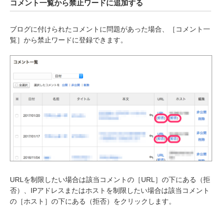
コメント一覧から禁止ワードに追加する
ブログに付けられたコメントに問題があった場合、［コメント一
覧］から禁止ワードに登録できます。
URLを制限したい場合は該当コメントの［URL］の下にある（拒
否）、IPアドレスまたはホストを制限したい場合は該当コメント
の［ホスト］の下にある（拒否）をクリックします。