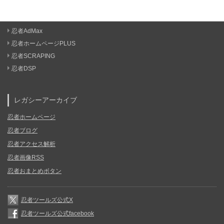
忍者AdMax
忍者ホームページPLUS
忍者SCRAPING
忍者DSP
レガシーアーカイブ
忍者ホームページ
忍者ブログ
忍者アクセス解析
忍者画像RSS
忍者おまとめボタン
忍者ツールズ公式X
忍者ツールズ公式facebook