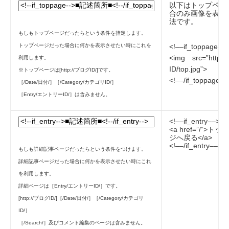
以下はトップペー
合のみ画像を表示
法です。
もしもトップページだったらという条件を指定します。
トップページだった場合に何かを表示させたい時にこれを
<!––if_toppage––
<img src=”http:
利用します。
ID/top.jpg”>
※トップページは[http://ブログID/]です。
<!––/if_toppage––
［/Date/日付/］［/Category/カテゴリID/］
［Entry/エントリーID/］は含みません。
<!––if_entry––>
<a href=”/”>ト
ジへ戻る</a>
<!––/if_entry––>
もしも詳細記事ページだったらという条件をつけます。
詳細記事ページだった場合に何かを表示させたい時にこれ
を利用します。
詳細ページは［Entry/エントリーID/］です。
[http://ブログID/]［/Date/日付/］［/Category/カテゴリ
ID/］
［/Search/］及びコメント編集のページは含みません。