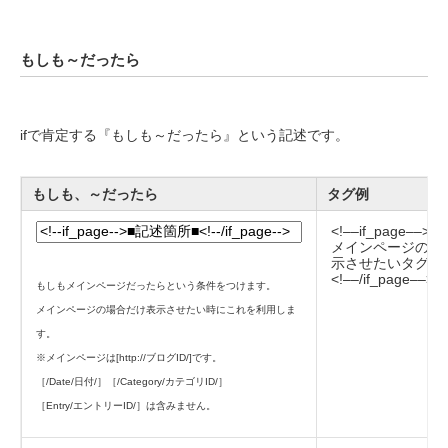
もしも～だったら
ifで肯定する『もしも～だったら』という記述です。
もしも、～だったら
タグ例
<!––if_page––>
メインページの場
示させたいタグを
<!––/if_page––>
もしもメインページだったらという条件をつけます。
メインページの場合だけ表示させたい時にこれを利用しま
す。
※メインページは[http://ブログID/]です。
［/Date/日付/］［/Category/カテゴリID/］
［Entry/エントリーID/］は含みません。