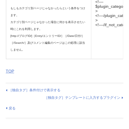
<!––
$plugin_category_t
もしもカテゴリ別ページじゃなかったらという条件をつけ
>
<!––/plugin_categ
ます。
>
カテゴリ別ページじゃなかった場合に何かを表示させたい
<!––/if_not_categ
時にこれを利用します。
[http://ブログID/]［Entry/エントリーID/］［/Date/日付/］
［/Search/］及びコメント編集のページはこの処理に該当
しません。
TOP
［独自タグ］条件付けで表示する
［独自タグ］テンプレートに入力するプラグイン
戻る