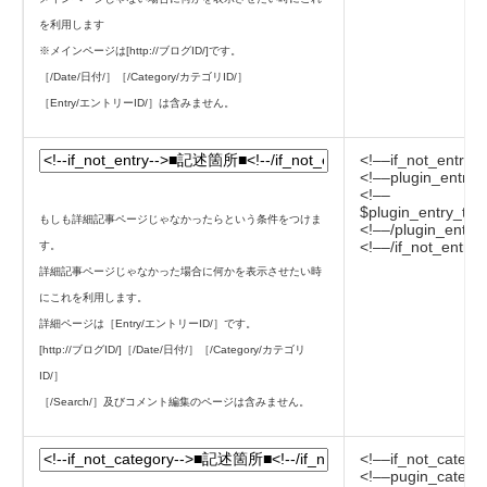
を利用します
※メインページは[http://ブログID/]です。
［/Date/日付/］［/Category/カテゴリID/］
［Entry/エントリーID/］は含みません。
<!––if_not_entry–
<!––plugin_entry–
<!––
$plugin_entry_titl
もしも詳細記事ページじゃなかったらという条件をつけま
<!––/plugin_entry
<!––/if_not_entry
す。
詳細記事ページじゃなかった場合に何かを表示させたい時
にこれを利用します。
詳細ページは［Entry/エントリーID/］です。
[http://ブログID/]［/Date/日付/］［/Category/カテゴリ
ID/］
［/Search/］及びコメント編集のページは含みません。
<!––if_not_catego
<!––pugin_catego