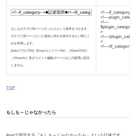
<!––if_category––
<!––pugin_catego
<!––
$plugin_category_t
もしもカテゴリ別ページだったらという条件をつけます。
>
<!––/plugin_categ
カテゴリ別ページだった場合に何かを表示させたい時にこ
>
れを利用します。
<!––/if_category–
[http://ブログID/]［Entry/エントリーID/］［/Date/日付/］
［/Search/］及びコメント編集のページはこの処理に該当
しません。
TOP
もしも～じゃなかったら
ifnotで否定する『もしも～じゃなかったら』という記述です。