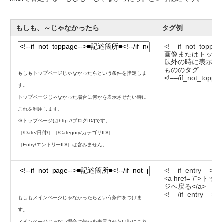
もしも、～じゃなかったら
タグ例
<!––if_not_toppa
画像またはトップ
以外の時に表示さ
もののタグ
もしもトップページじゃなかったらという条件を指定しま
<!––/if_not_toppa
す。
トップページじゃなかった場合に何かを表示させたい時に
これを利用します。
※トップページは[http://ブログID/]です。
［/Date/日付/］［/Category/カテゴリID/］
［Entry/エントリーID/］は含みません。
<!––if_entry––>
<a href=”/”>ト
ジへ戻る</a>
<!––/if_entry––>
もしもメインページじゃなかったらという条件をつけま
す。
メインページじゃない場合に何かを表示させたい時にこれ