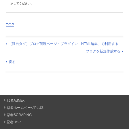
示してください。
TOP
［独自タグ］ブログ管理ページ・プラグイン「HTML編集」で利用する
ブログを新規作成する
戻る
忍者AdMax
忍者ホームページPLUS
忍者SCRAPING
忍者DSP