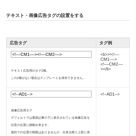
テキスト・画像広告タグの設置をする
広告タグ
タグ例
<li>>!<!––
CM1––>
<!––CM2––
></li>
テキスト広告用のタグ2種。
この2種がない場合はテンプレートを保存できません。
<!–AD1–>
画像広告用タグ
デフォルトでは最新記事の下に表示されている画像広告を
任意の位置に移動出来ます。
規約での位置の制限はありませんが、出来る限り上部に表