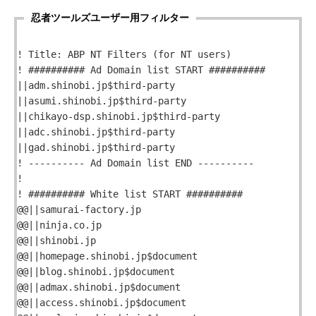
忍者ツールズユーザー用フィルター
! Title: ABP NT Filters (for NT users)
! ########## Ad Domain list START ##########
||adm.shinobi.jp$third-party
||asumi.shinobi.jp$third-party
||chikayo-dsp.shinobi.jp$third-party
||adc.shinobi.jp$third-party
||gad.shinobi.jp$third-party
! ---------- Ad Domain list END ----------
!
! ########## White list START ##########
@@||samurai-factory.jp
@@||ninja.co.jp
@@||shinobi.jp
@@||homepage.shinobi.jp$document
@@||blog.shinobi.jp$document
@@||admax.shinobi.jp$document
@@||access.shinobi.jp$document