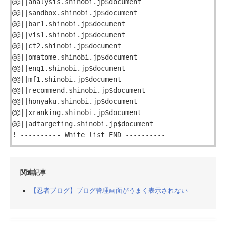
@@||analysis.shinobi.jp$document
@@||sandbox.shinobi.jp$document
@@||bar1.shinobi.jp$document
@@||vis1.shinobi.jp$document
@@||ct2.shinobi.jp$document
@@||omatome.shinobi.jp$document
@@||enq1.shinobi.jp$document
@@||mf1.shinobi.jp$document
@@||recommend.shinobi.jp$document
@@||honyaku.shinobi.jp$document
@@||xranking.shinobi.jp$document
@@||adtargeting.shinobi.jp$document
! ---------- White list END ----------
関連記事
【忍者ブログ】ブログ管理画面がうまく表示されない