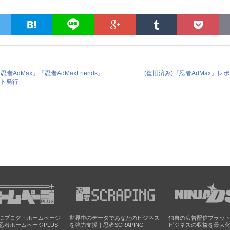
AdMax』『忍者AdMaxFriends』
(復旧済み)『忍者AdMax』
ント発行
にブログ・ホームページ
世界中のデータであなたのビジネス
独自の広告配信プラッ
忍者ホームページPLUS
を強力支援｜忍者SCRAPING
ビジネスの収益を最大