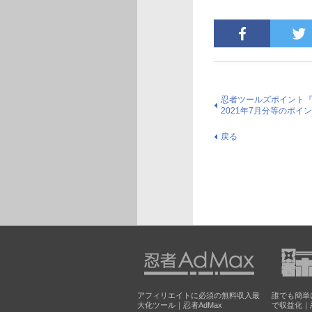
忍者ツールズポイント『忍者
2021年7月分等のポイ
戻る
アフィリエイトに必須の無料収入最
誰でも簡単
大化ツール｜忍者AdMax
で収益化｜