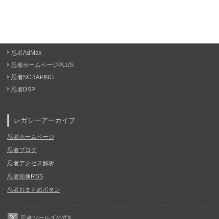
忍者AdMax
忍者ホームページPLUS
忍者SCRAPING
忍者DSP
レガシーアーカイブ
忍者ホームページ
忍者ブログ
忍者アクセス解析
忍者画像RSS
忍者おまとめボタン
忍者ツールズ公式X