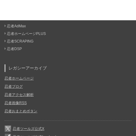
忍者AdMax
忍者ホームページPLUS
忍者SCRAPING
忍者DSP
レガシーアーカイブ
忍者ホームページ
忍者ブログ
忍者アクセス解析
忍者画像RSS
忍者おまとめボタン
忍者ツールズ公式X