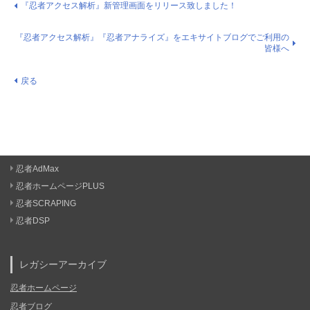
『忍者アクセス解析』新管理画面をリリース致しました！
『忍者アクセス解析』『忍者アナライズ』をエキサイトブログでご利用の
皆様へ
戻る
忍者AdMax
忍者ホームページPLUS
忍者SCRAPING
忍者DSP
レガシーアーカイブ
忍者ホームページ
忍者ブログ