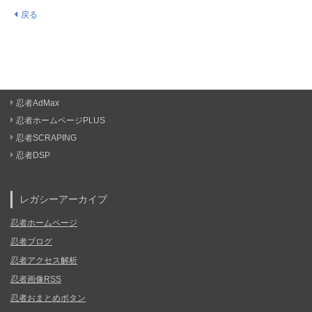
戻る
忍者AdMax
忍者ホームページPLUS
忍者SCRAPING
忍者DSP
レガシーアーカイブ
忍者ホームページ
忍者ブログ
忍者アクセス解析
忍者画像RSS
忍者おまとめボタン