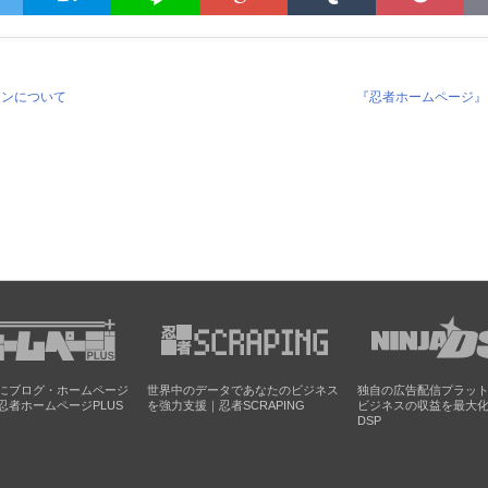
インについて
『忍者ホームページ』
にブログ・ホームページ
世界中のデータであなたのビジネス
独自の広告配信プラッ
忍者ホームページPLUS
を強力支援｜忍者SCRAPING
ビジネスの収益を最大
DSP