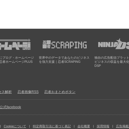
にブログ・ホームページ
世界中のデータであなたのビジネス
独自の広告配信プラッ
忍者ホームページPLUS
を強力支援｜忍者SCRAPING
ビジネスの収益を最大
DSP
セス解析
忍者画像RSS
忍者おまとめボタン
facebook
Cookieについて
特定商取引法に基づく表記
会社概要
採用情報
広告掲載