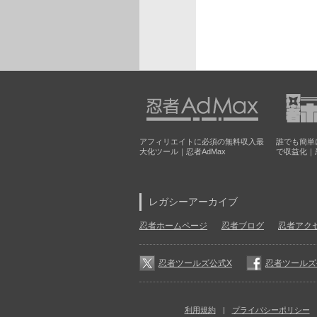
アフィリエイトに必須の無料収入最
誰でも簡単
大化ツール｜忍者AdMax
で収益化｜
レガシーアーカイブ
忍者ホームページ
忍者ブログ
忍者アク
忍者ツールズ公式X
忍者ツールズ公式
利用規約
プライバシーポリシー