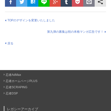
TOPのデザインを変更いたしました
第九弾の募集は初の本格マンガ広告です！
戻る
忍者AdMax
忍者ホームページPLUS
忍者SCRAPING
忍者DSP
レガシーアーカイブ