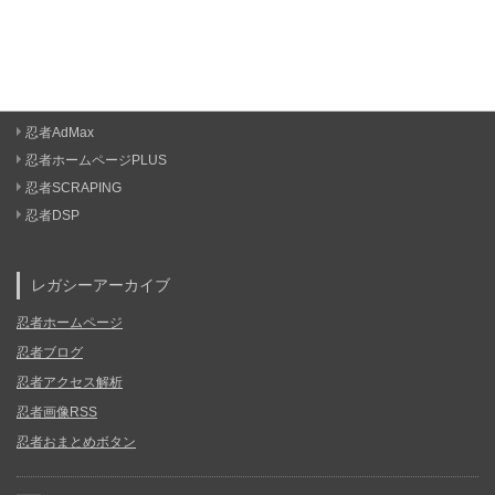
忍者AdMax
忍者ホームページPLUS
忍者SCRAPING
忍者DSP
レガシーアーカイブ
忍者ホームページ
忍者ブログ
忍者アクセス解析
忍者画像RSS
忍者おまとめボタン