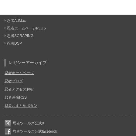
忍者AdMax
忍者ホームページPLUS
忍者SCRAPING
忍者DSP
レガシーアーカイブ
忍者ホームページ
忍者ブログ
忍者アクセス解析
忍者画像RSS
忍者おまとめボタン
忍者ツールズ公式X
忍者ツールズ公式facebook