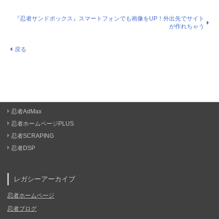
『忍者サンドボックス』スマートフォンでも画像をUP！外出先でサイト
が作れちゃう
戻る
忍者AdMax
忍者ホームページPLUS
忍者SCRAPING
忍者DSP
レガシーアーカイブ
忍者ホームページ
忍者ブログ