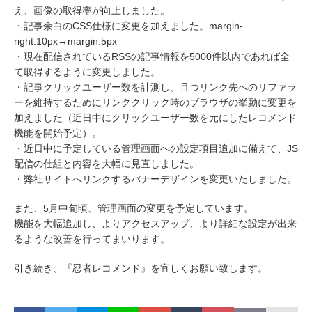
え、画像の取得率が向上しました。
・記事余白のCSS仕様に変更を加えました。margin-
right:10px→margin:5px
・現在配信されているRSSの記事情報を5000件以内であれば全
て取得するように変更しました。
・記事クリックユーザー数を計測し、且つリンク先へのリファラ
ーを維持するためにリンククリック時のブラウザの挙動に変更を
加えました（近日中にクリックユーザー数を元にしたレコメンド
機能を開始予定）。
・近日中に予定している管理画面への設定項目追加に備えて、JS
配信の仕組と内容を大幅に見直しました。
・弊社サイトへリンクするバナーデザインを変更いたしました。
また、5月中旬頃、管理画面の変更を予定しています。
機能を大幅追加し、よりアクセスアップ、より詳細な設定が出来
るような改善を行ってまいります。
引き続き、『忍者レコメンド』を宜しくお願い致します。