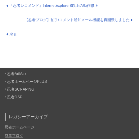
『忍者レコメンド』InternetExplorer8以上の動作修正
【忍者ブログ】拍手/コメント通知メール機能を再開致しました
戻る
忍者AdMax
忍者ホームページPLUS
忍者SCRAPING
忍者DSP
レガシーアーカイブ
忍者ホームページ
忍者ブログ