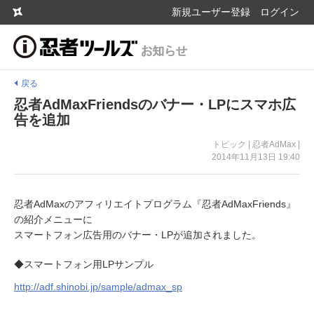
新規ユーザー登録
ログイン
戻る
忍者AdMaxFriendsのバナー・LPにスマホ広
告を追加
トピック | 忍者AdMax |
2014年11月13日 19:40
忍者AdMaxのアフィリエイトプログラム『忍者AdMaxFriends』
の紹介メニューに
スマートフォン広告用のバナー・LPが追加されました。
◆スマートフォン用LPサンプル
http://adf.shinobi.jp/sample/admax_sp