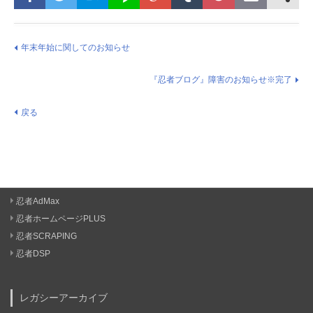
年末年始に関してのお知らせ
『忍者ブログ』障害のお知らせ※完了
戻る
忍者AdMax
忍者ホームページPLUS
忍者SCRAPING
忍者DSP
レガシーアーカイブ