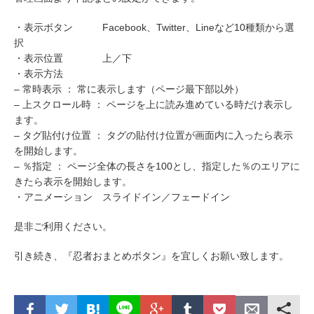
・表示ボタン Facebook、Twitter、Lineなど10種類から選
択
・表示位置 上／下
・表示方法
– 常時表示 ： 常に表示します（ページ最下部以外）
– 上スクロール時 ： ページを上に読み進めている時だけ表示し
ます。
– タグ貼付け位置 ： タグの貼付け位置が画面内に入ったら表示
を開始します。
– ％指定 ： ページ全体の長さを100とし、指定した％のエリアに
きたら表示を開始します。
・アニメーション スライドイン／フェードイン
是非ご利用ください。
引き続き、『忍者おまとめボタン』を宜しくお願い致します。