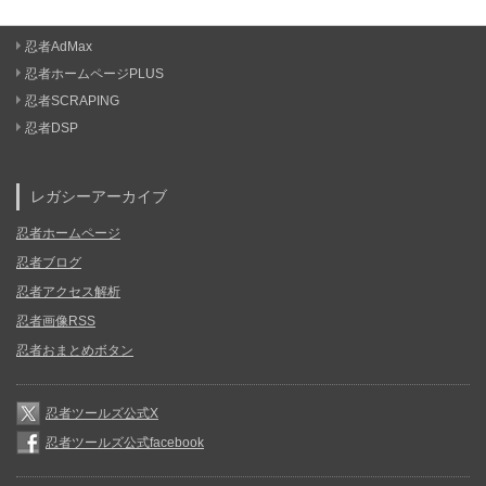
忍者AdMax
忍者ホームページPLUS
忍者SCRAPING
忍者DSP
レガシーアーカイブ
忍者ホームページ
忍者ブログ
忍者アクセス解析
忍者画像RSS
忍者おまとめボタン
忍者ツールズ公式X
忍者ツールズ公式facebook