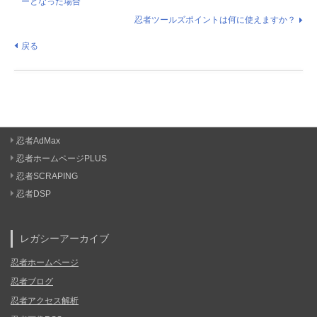
ーとなった場合
忍者ツールズポイントは何に使えますか？
戻る
忍者AdMax
忍者ホームページPLUS
忍者SCRAPING
忍者DSP
レガシーアーカイブ
忍者ホームページ
忍者ブログ
忍者アクセス解析