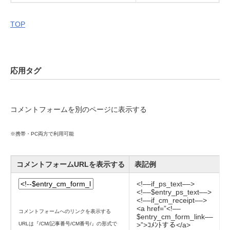
TOP
応用タグ
コメントフォームを別のページに表示する
※携帯・PC両方で利用可能
コメントフォームURLを表示する
表記例
<!––if_ps_text––>
<!––$entry_ps_text––>
<!––if_cm_receipt––>
<a href=”<!––
コメントフォームへのリンクを表示する
$entry_cm_form_link––
URLは『/CM/記事番号/CM番号/』の形式で
>”>ｺﾒﾝﾄする</a>