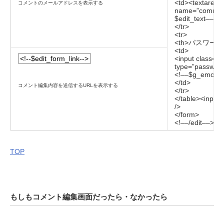
<td><textarea
コメントのメールアドレスを表示する
name=”comment
$edit_text––></
</tr>
<tr>
<th>パスワード<
<td>
<input class=
type=”password
<!––$g_emoji_
</td>
コメント編集内容を送信するURLを表示する
</tr>
</table><inpu
/>
</form>
<!––/edit––>
TOP
もしもコメント編集画面だったら・なかったら