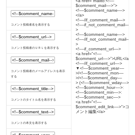
<a href=”mailto:<!––
$comment_mail––>”>
<!––$comment_name––>
</a>
<!––/if_comment_mail––>
<!––if_not_comment_mail––
コメント投稿者名を表示する
>
<!––$comment_name––>
<!––/if_not_comment_mail––
>
コメント投稿者のＵＲＬを表示する
<!––if_comment_url––>
<a href=”<!––
$comment_url––>”>URL</a>
<!––/if_comment_url––>
▼<!––$comment_year––
コメント投稿者のメールアドレスを表示
>/<!––$comment_mon––
する
>/<!––$comment_day––
> (<!––$comment_wday––>)
<!––$comment_hour––>:
<!––$comment_min––>:
<!––$comment_sec––>
コメントのタイトル名を表示する
<a href=”<!––
$comment_edit_link––>”>コ
メント編集</a>
コメントの本文を表示する