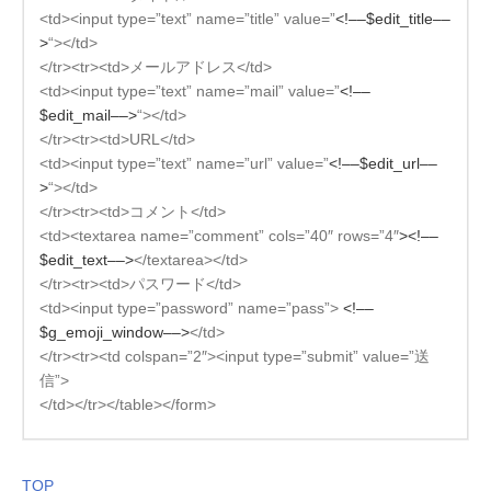
<td><input type=”text” name=”title” value=”
<!––$edit_title––
>
“></td>
</tr><tr><td>メールアドレス</td>
<td><input type=”text” name=”mail” value=”
<!––
$edit_mail––>
“></td>
</tr><tr><td>URL</td>
<td><input type=”text” name=”url” value=”
<!––$edit_url––
>
“></td>
</tr><tr><td>コメント</td>
<td><textarea name=”comment” cols=”40″ rows=”4″
><!––
$edit_text––>
</textarea></td>
</tr><tr><td>パスワード</td>
<td><input type=”password” name=”pass”>
<!––
$g_emoji_window––>
</td>
</tr><tr><td colspan=”2″><input type=”submit” value=”送
信”>
</td></tr></table></form>
TOP