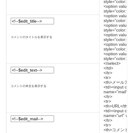
style=”color:Da
<option value=”
style=”color:Li
<option value=
style=”color:D
<option value=
style=”color:D
<option value=
コメントのタイトルを表示する
style=”color:Go
<option value=
style=”color:D
<option value=”
style=”color:Sil
</select>
</td>
</tr>
<tr>
<th>メールアドレ
コメントの本文を表示する
<td><input cla
name=”mail” va
</tr>
<tr>
<th>URL</th>
<td><input cla
name=”url” valu
</tr>
<tr>
<th>コメント</t