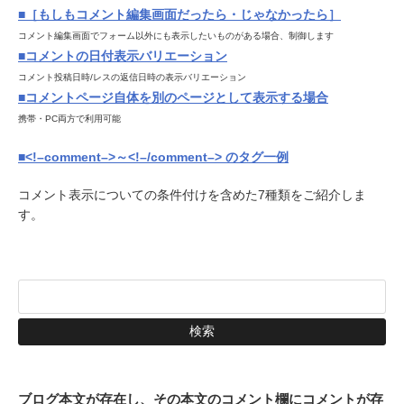
■［もしもコメント編集画面だったら・じゃなかったら］
コメント編集画面でフォーム以外にも表示したいものがある場合、制御します
■コメントの日付表示バリエーション
コメント投稿日時/レスの返信日時の表示バリエーション
■コメントページ自体を別のページとして表示する場合
携帯・PC両方で利用可能
■<!–comment–>～<!–/comment–> のタグ一例
コメント表示についての条件付けを含めた7種類をご紹介しま
す。
ブログ本文が存在し、その本文のコメント欄にコメントが存