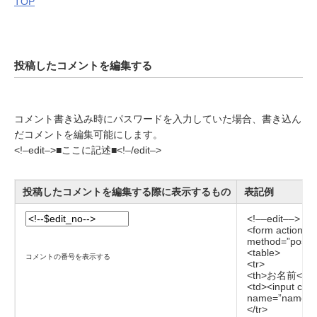
TOP
投稿したコメントを編集する
コメント書き込み時にパスワードを入力していた場合、書き込ん
だコメントを編集可能にします。
<!–edit–>■ここに記述■<!–/edit–>
投稿したコメントを編集する際に表示するもの
表記例
<!––edit––> <
<form action=”
method=”post”
<table>
コメントの番号を表示する
<tr>
<th>お名前</th
<td><input cla
name=”name” v
</tr>