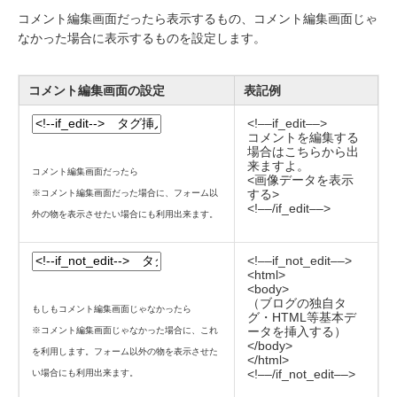
コメント編集画面だったら表示するもの、コメント編集画面じゃ
なかった場合に表示するものを設定します。
コメント編集画面の設定
表記例
<!––if_edit––>
コメントを編集する
場合はこちらから出
来ますよ。
コメント編集画面だったら
<画像データを表示
する>
※コメント編集画面だった場合に、フォーム以
<!––/if_edit––>
外の物を表示させたい場合にも利用出来ます。
<!––if_not_edit––>
<html>
<body>
（ブログの独自タ
もしもコメント編集画面じゃなかったら
グ・HTML等基本デ
ータを挿入する）
※コメント編集画面じゃなかった場合に、これ
</body>
を利用します。フォーム以外の物を表示させた
</html>
<!––/if_not_edit––>
い場合にも利用出来ます。