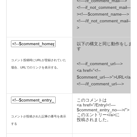
<!––/if_comment_mail––>
<!––if_not_comment_mail––
><!––$comment_name––>
<!––/if_not_comment_mail––
>
以下の構文と同じ動作をしま
す
コメント投稿時にURLが登録されていた
<!––if_comment_url––>
場合、URLでのリンクを表示する。
<a href=”<!–
$comment_url––>”>URL</a>
<!––/if_comment_url––>
このコメントは
<a href=”/Entry/<!––
$comment_entry_no––>/”>
このエントリー</a>に
コメントが投稿された記事の番号を表示
投稿されました。
する