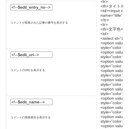
<tr>
<th>タイトル</t
<td><input cla
name=”title” va
</tr>
コメントが投稿された記事の番号を表示する
<tr>
<th>文字色</th
<td>
<select id=”col
<option value=”
style=”color:Bl
<option value=
style=”color:L
<option value=
style=”color:S
<option value=”
コメントのURLを表示する
style=”color:Te
<option value=”
style=”color:Fi
<option value=
style=”color:T
<option value=
style=”color:I
<option value=
style=”color:B
<option value=
コメントの投稿者名を表示する
style=”color:Sl
<option value=