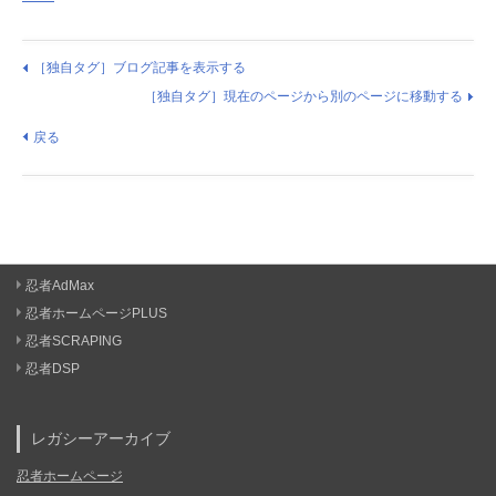
［独自タグ］ブログ記事を表示する
［独自タグ］現在のページから別のページに移動する
戻る
忍者AdMax
忍者ホームページPLUS
忍者SCRAPING
忍者DSP
レガシーアーカイブ
忍者ホームページ