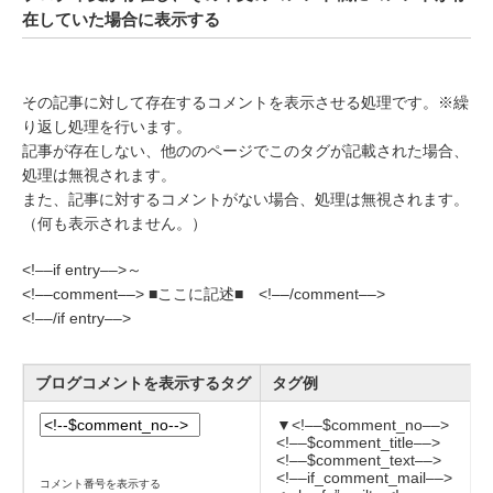
在していた場合に表示する
その記事に対して存在するコメントを表示させる処理です。※繰
り返し処理を行います。
記事が存在しない、他ののページでこのタグが記載された場合、
処理は無視されます。
また、記事に対するコメントがない場合、処理は無視されます。
（何も表示されません。）
<!––if entry––>～
<!––comment––> ■ここに記述■ <!––/comment––>
<!––/if entry––>
ブログコメントを表示するタグ
タグ例
▼<!––$comment_no––>
<!––$comment_title––>
<!––$comment_text––>
<!––if_comment_mail––>
コメント番号を表示する