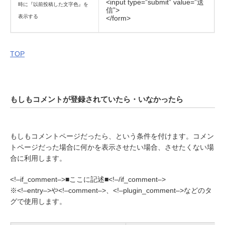
<input type=”submit” value=”送
時に『以前投稿した文字色』を
信”>
表示する
</form>
TOP
もしもコメントが登録されていたら・いなかったら
もしもコメントページだったら、という条件を付けます。コメン
トページだった場合に何かを表示させたい場合、させたくない場
合に利用します。
<!–if_comment–>■ここに記述■<!–/if_comment–>
※<!–entry–>や<!–comment–>、<!–plugin_comment–>などのタ
グで使用します。