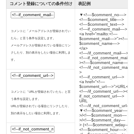
コメント登録についての条件付け
表記例
▼<!––$comment_no––>
<!––$comment_title––>
<!––$comment_text––>
<!––if_comment_mail––>
コメントに「メールアドレスが登録されてい
<a href=”mailto:<!––
$comment_mail––>”><!––
たら」と言う条件を設定します。
$comment_name––>
メールアドレスが登録されている場合にリン
</a>
<!––/if_comment_mail––>
クしたり、別の表示をしたい場合に利用しま
<!––if_not_comment_mail––
す。
><!––$comment_name––>
<!––/if_not_comment_mail–
>
<!––if_comment_url––>
<a href=”<!––
$comment_url––>”>URL</a
<!––/if_comment_url––><!––
コメントに「URLが登録されていたら」と言
if_not_comment_url––>
う条件を設定します。
URL
<!––/if_not_comment_url––>
URLが登録されている場合にリンクしたり、
▼<!––$comment_year––
別の表示をしたい場合に利用します。
>/<!––$comment_mon––
>/<!––$comment_day––
> (<!––$comment_wday––>)
<!––$comment_hour––>: