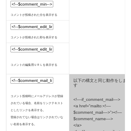
コメントが投稿された分を表示する
コメントが投稿された秒を表示する
コメントの編集用ＵＲＬを表示する
以下の構文と同じ動作をしま
す
コメント投稿時にメールアドレスが登録
<!––if_comment_mail––>
されている場合、名前をリンクテキスト
<a href=”mailto:<!––
としたリンクを表示する。
$comment_mail––>”><!––
登録されてない場合はリンクされていな
$comment_name––>
い名前を表示する。
</a>