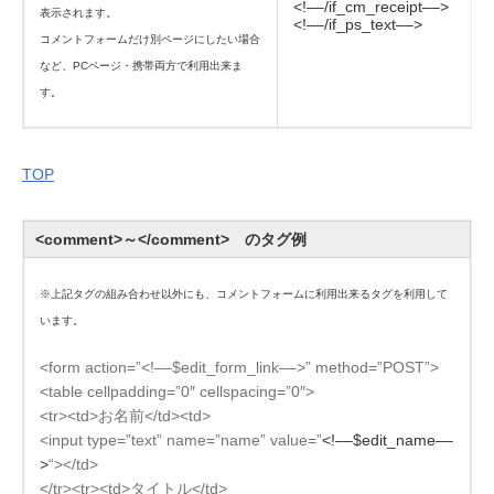
<!––/if_cm_receipt––>
表示されます。
<!––/if_ps_text––>
コメントフォームだけ別ページにしたい場合
など、PCページ・携帯両方で利用出来ま
す。
TOP
<comment>～</comment> のタグ例
※上記タグの組み合わせ以外にも、コメントフォームに利用出来るタグを利用して
います。
<form action=”<!––$edit_form_link––>” method=”POST”>
<table cellpadding=”0″ cellspacing=”0″>
<tr><td>お名前</td><td>
<input type=”text” name=”name” value=”
<!––$edit_name––
>
“></td>
</tr><tr><td>タイトル</td>