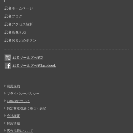
忍者ホームページ
忍者ブログ
忍者アクセス解析
忍者画像RSS
忍者おまとめボタン
忍者ツールズ公式X
忍者ツールズ公式facebook
利用規約
プライバシーポリシー
Cookieについて
特定商取引法に基づく表記
会社概要
採用情報
広告掲載について