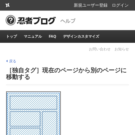
新規ユーザー登録
ログイン
トップ
マニュアル
FAQ
デザインカスタマイズ
お問い合わせ
お知らせ
戻る
［独自タグ］現在のページから別のページに
移動する