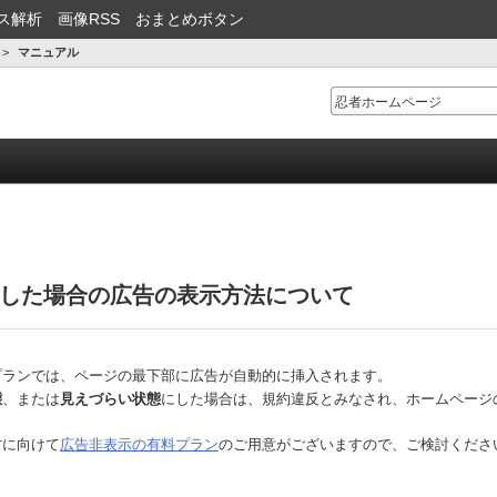
ス解析
画像RSS
おまとめボタン
マニュアル
した場合の広告の表示方法について
プランでは、ページの最下部に広告が自動的に挿入されます。
態
、または
見えづらい状態
にした場合は、規約違反とみなされ、ホームページ
方に向けて
広告非表示の有料プラン
のご用意がございますので、ご検討くださ