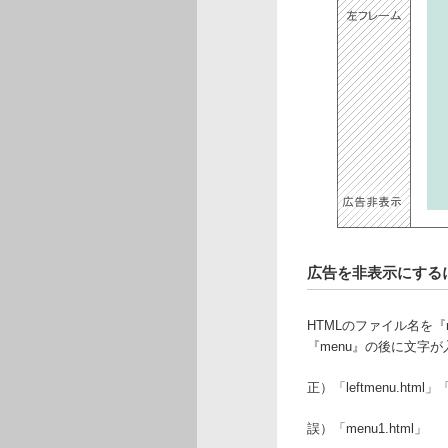
広告を非表示にする
HTMLのファイル名を『
『menu』の後に文字
正）「leftmenu.html」「
誤）「menu1.html」