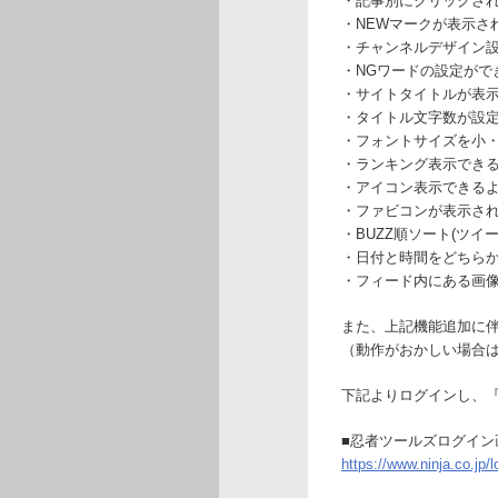
・記事別にクリックさ
・NEWマークが表示さ
・チャンネルデザイン
・NGワードの設定がで
・サイトタイトルが表
・タイトル文字数が設
・フォントサイズを小
・ランキング表示でき
・アイコン表示できる
・ファビコンが表示さ
・BUZZ順ソート(ツ
・日付と時間をどちら
・フィード内にある画
また、上記機能追加に
（動作がおかしい場合は[
下記よりログインし、
■忍者ツールズログイン
https://www.ninja.co.jp/l