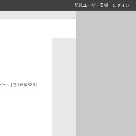
新規ユーザー登録
ログイン
ック | 忍者画像RSS |