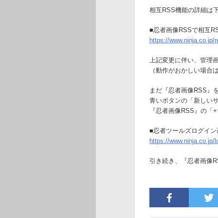
相互RSS機能の詳細は
■忍者画像RSSで相互R
https://www.ninja.co.j
上記変更に伴い、管理
（動作がおかしい場合は[
まだ『忍者画像RSS』
青いボタンの「新しい
『忍者画像RSS』の「
■忍者ツールズログイン
https://www.ninja.co.jp/l
引き続き、『忍者画像R