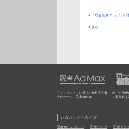
『忍者画像RSS』SSL
戻る
アフィリエイトに必須の無料収入最
誰でも簡単
大化ツール｜忍者AdMax
で収益化｜
レガシーアーカイブ
忍者ホームページ
忍者ブログ
忍者アク