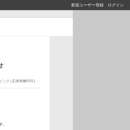
新規ユーザー登録
ログイン
せ
ック | 忍者画像RSS |
す。