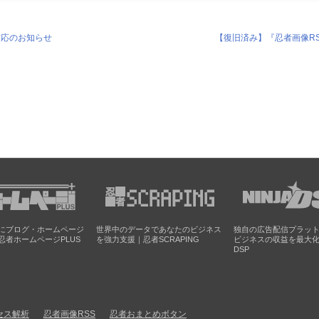
対応のお知らせ
【復旧済み】『忍者画像R
にブログ・ホームページ
世界中のデータであなたのビジネス
独自の広告配信プラッ
忍者ホームページPLUS
を強力支援｜忍者SCRAPING
ビジネスの収益を最大
DSP
セス解析
忍者画像RSS
忍者おまとめボタン