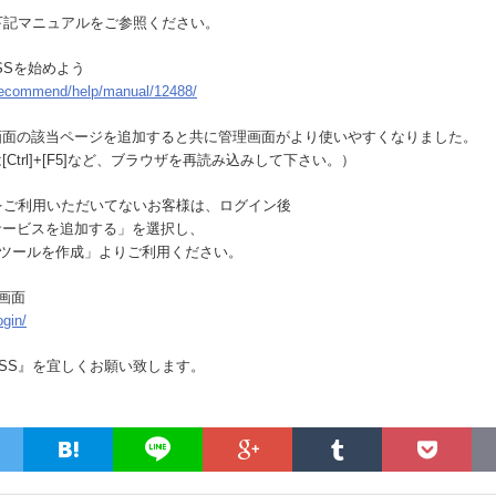
下記マニュアルをご参照ください。
SSを始めよう
p/recommend/help/manual/12488/
画面の該当ページを追加すると共に管理画面がより使いやすくなりました。
Ctrl]+[F5]など、ブラウザを再読み込みして下さい。）
をご利用いただいてないお客様は、ログイン後
サービスを追加する」を選択し、
+ツールを作成」よりご利用ください。
画面
ogin/
SS』を宜しくお願い致します。