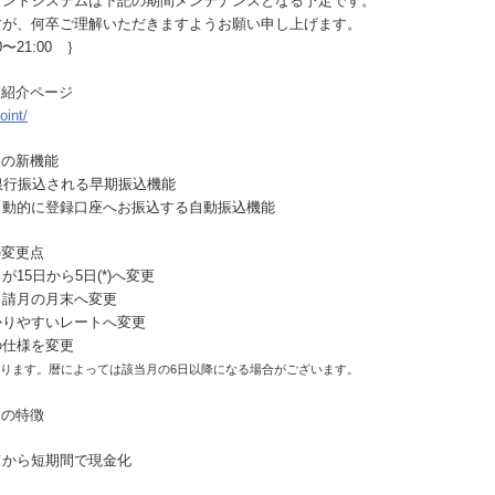
イントシステムは下記の期間メンテナンスとなる予定です。
すが、何卒ご理解いただきますようお願い申し上げます。
0〜21:00 ｝
ト紹介ページ
oint/
トの新機能
銀行振込される早期振込機能
自動的に登録口座へお振込する自動振込機能
の変更点
15日から5日(*)へ変更
申請月の月末へ変更
かりやすいレートへ変更
の仕様を変更
なります。暦によっては該当月の6日以降になる場合がございます。
トの特徴
てから短期間で現金化