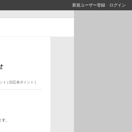
新規ユーザー登録
ログイン
せ
ト | 旧忍者ポイント |
ます。