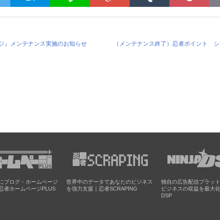
ージ』メンテナンス実施のお知らせ
（メンテナンス終了）忍者ポイント シ
にブログ・ホームページ
世界中のデータであなたのビジネス
独自の広告配信プラッ
忍者ホームページPLUS
を強力支援｜忍者SCRAPING
ビジネスの収益を最大
DSP