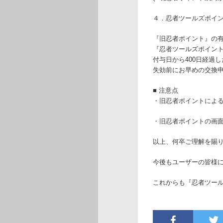
４．忍者ツールズポイン
『旧忍者ポイント』の
『忍者ツールズポイント
付与日から400日経過
失効前にお早めの交換
■ 注意点
・旧忍者ポイントによる交
・旧忍者ポイントの画面
以上、何卒ご理解を賜
今後もユーザーの皆様
これからも『忍者ツー