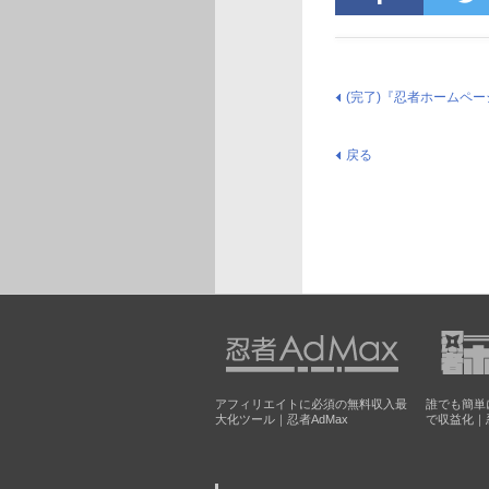
(完了)『忍者ホームペ
戻る
アフィリエイトに必須の無料収入最
誰でも簡単
大化ツール｜忍者AdMax
で収益化｜