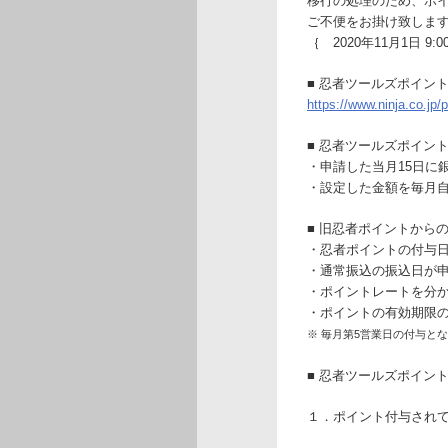
移行の処理のため、ポ
ご不便をお掛け致しま
｛ 2020年11月1日 9:0
■ 忍者ツールズポイン
https://www.ninja.co.jp/p
■ 忍者ツールズポイン
・申請した当月15日に
・設定した金額を毎月
■ 旧忍者ポイントから
・忍者ポイントの付与日が
・通常振込の振込日が
・ポイントレートを分
・ポイントの有効期限
※ 毎月第5営業日の付与と
■ 忍者ツールズポイン
１．ポイント付与され