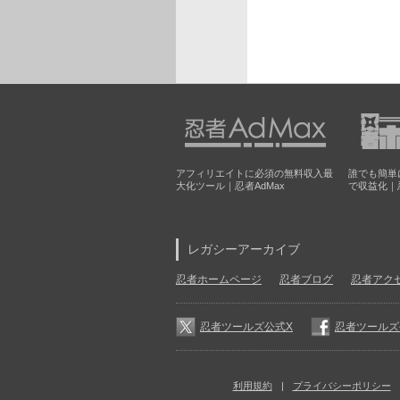
アフィリエイトに必須の無料収入最
誰でも簡単
大化ツール｜忍者AdMax
で収益化｜
レガシーアーカイブ
忍者ホームページ
忍者ブログ
忍者アク
忍者ツールズ公式X
忍者ツールズ公式
利用規約
プライバシーポリシー