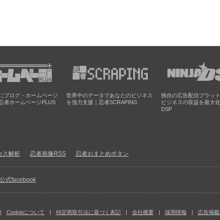
にブログ・ホームページ
世界中のデータであなたのビジネス
独自の広告配信プラッ
忍者ホームページPLUS
を強力支援｜忍者SCRAPING
ビジネスの収益を最大
DSP
セス解析
忍者画像RSS
忍者おまとめボタン
facebook
Cookieについて
特定商取引法に基づく表記
会社概要
採用情報
広告掲載