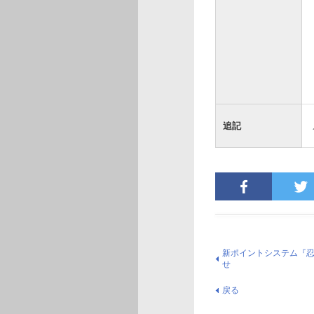
追記
新ポイントシステム『
せ
戻る