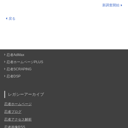
新調査開始
戻る
忍者AdMax
忍者ホームページPLUS
忍者SCRAPING
忍者DSP
レガシーアーカイブ
忍者ホームページ
忍者ブログ
忍者アクセス解析
忍者画像RSS