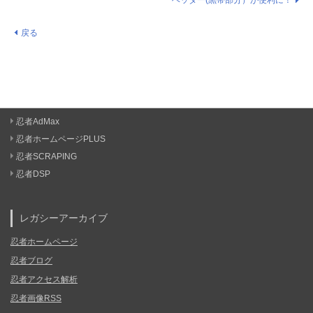
ヘッダー(黒帯部分）が便利に！
戻る
忍者AdMax
忍者ホームページPLUS
忍者SCRAPING
忍者DSP
レガシーアーカイブ
忍者ホームページ
忍者ブログ
忍者アクセス解析
忍者画像RSS