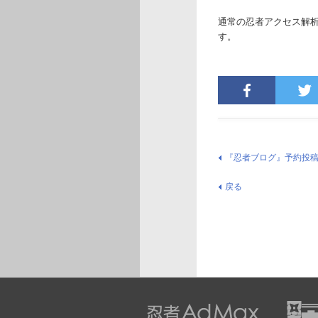
通常の忍者アクセス解
す。
『忍者ブログ』予約投
戻る