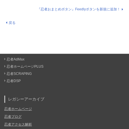
『忍者おまとめボタン』Feedlyボタンを新規に追加！
戻る
忍者AdMax
忍者ホームページPLUS
忍者SCRAPING
忍者DSP
レガシーアーカイブ
忍者ホームページ
忍者ブログ
忍者アクセス解析