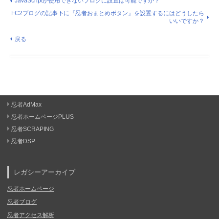
JavaScriptが使用できないブログに設置は可能ですか？
FC2ブログの記事下に『忍者おまとめボタン』を設置するにはどうしたら
いいですか？
戻る
忍者AdMax
忍者ホームページPLUS
忍者SCRAPING
忍者DSP
レガシーアーカイブ
忍者ホームページ
忍者ブログ
忍者アクセス解析