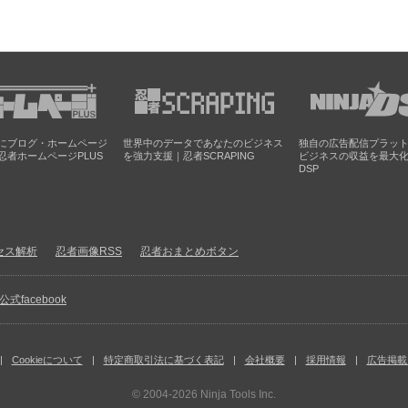
にブログ・ホームページ
世界中のデータであなたのビジネス
独自の広告配信プラッ
忍者ホームページPLUS
を強力支援｜忍者SCRAPING
ビジネスの収益を最大
DSP
セス解析
忍者画像RSS
忍者おまとめボタン
facebook
Cookieについて
特定商取引法に基づく表記
会社概要
採用情報
広告掲載
© 2004-2026
Ninja Tools Inc.