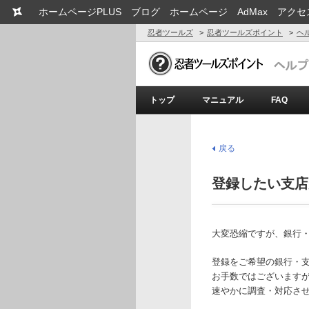
ホームページPLUS
ブログ
ホームページ
AdMax
アクセ
忍者ツールズ
忍者ツールズポイント
ヘ
トップ
マニュアル
FAQ
戻る
登録したい支店
大変恐縮ですが、銀行
登録をご希望の銀行・
お手数ではございます
速やかに調査・対応さ