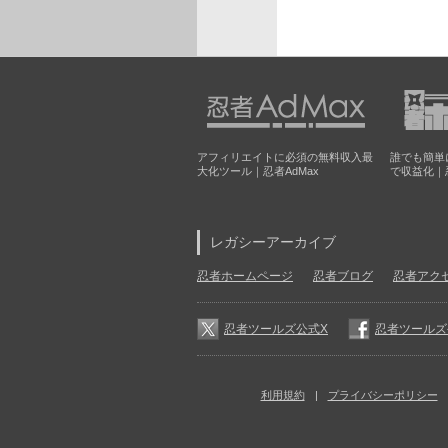
アフィリエイトに必須の無料収入最
誰でも簡単
大化ツール｜忍者AdMax
で収益化｜
レガシーアーカイブ
忍者ホームページ
忍者ブログ
忍者アク
忍者ツールズ公式X
忍者ツールズ公式
利用規約
プライバシーポリシー