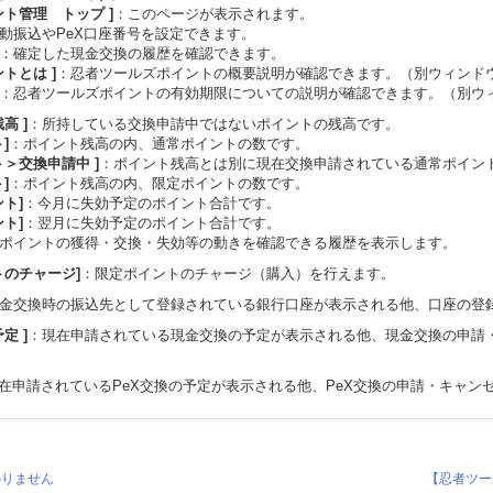
ント管理 トップ ]
：このページが表示されます。
動振込やPeX口座番号を設定できます。
：確定した現金交換の履歴を確認できます。
トとは ]
：忍者ツールズポイントの概要説明が確認できます。（別ウィンド
：忍者ツールズポイントの有効期限についての説明が確認できます。（別ウ
高 ]
：所持している交換申請中ではないポイントの残高です。
]
：ポイント残高の内、通常ポイントの数です。
ト＞交換申請中 ]
：ポイント残高とは別に現在交換申請されている通常ポイン
]
：ポイント残高の内、限定ポイントの数です。
ト]
：今月に失効予定のポイント合計です。
ト]
：翌月に失効予定のポイント合計です。
ポイントの獲得・交換・失効等の動きを確認できる履歴を表示します。
トのチャージ]
：限定ポイントのチャージ（購入）を行えます。
金交換時の振込先として登録されている銀行口座が表示される他、口座の登
定 ]
：現在申請されている現金交換の予定が表示される他、現金交換の申請
在申請されているPeX交換の予定が表示される他、PeX交換の申請・キャン
かりません
【忍者ツー