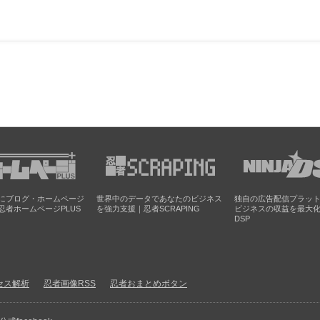
にブログ・ホームページ
世界中のデータであなたのビジネス
独自の広告配信プラッ
忍者ホームページPLUS
を強力支援｜忍者SCRAPING
ビジネスの収益を最大
DSP
セス解析
忍者画像RSS
忍者おまとめボタン