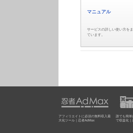
マニュアル
サービスの詳しい使い方を
ています。
アフィリエイトに必須の無料収入最
誰でも簡単
大化ツール｜忍者AdMax
で収益化｜