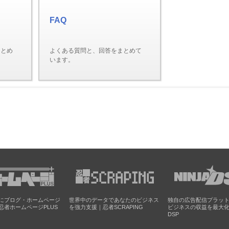
FAQ
まとめ
よくある質問と、回答をまとめて
います。
にブログ・ホームページ
世界中のデータであなたのビジネス
独自の広告配信プラッ
忍者ホームページPLUS
を強力支援｜忍者SCRAPING
ビジネスの収益を最大
DSP