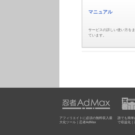
マニュアル
サービスの詳しい使い方を
ています。
アフィリエイトに必須の無料収入最
誰でも簡単
大化ツール｜忍者AdMax
で収益化｜