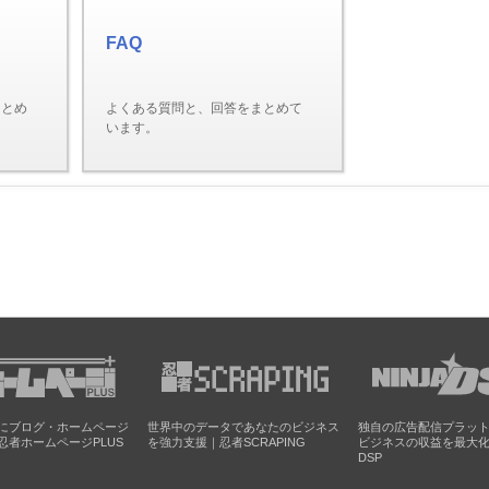
FAQ
まとめ
よくある質問と、回答をまとめて
います。
にブログ・ホームページ
世界中のデータであなたのビジネス
独自の広告配信プラッ
忍者ホームページPLUS
を強力支援｜忍者SCRAPING
ビジネスの収益を最大
DSP