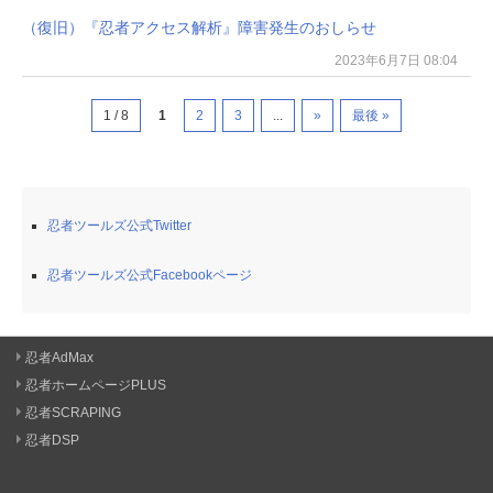
（復旧）『忍者アクセス解析』障害発生のおしらせ
2023年6月7日 08:04
1 / 8
1
2
3
...
»
最後 »
忍者ツールズ公式Twitter
忍者ツールズ公式Facebookページ
忍者AdMax
忍者ホームページPLUS
忍者SCRAPING
忍者DSP