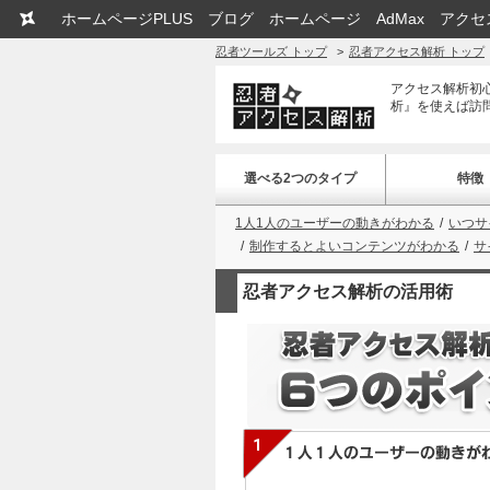
ホームページPLUS
ブログ
ホームページ
AdMax
アクセ
忍者ツールズ トップ
忍者アクセス解析 トップ
アクセス解析初
析』を使えば訪
選べる2つのタイプ
特徴
1人1人のユーザーの動きがわかる
いつサ
制作するとよいコンテンツがわかる
サ
忍者アクセス解析の活用術