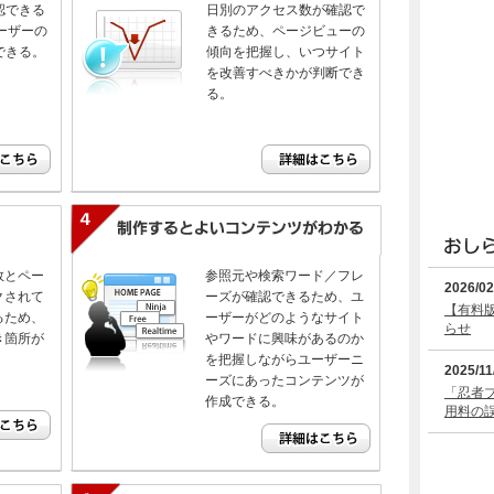
認できる
日別のアクセス数が確認で
ーザーの
きるため、ページビューの
できる。
傾向を把握し、いつサイト
を改善すべきかが判断でき
る。
数とペー
参照元や検索ワード／フレ
2026/02
クされて
ーズが確認できるため、ユ
【有料
るため、
ーザーがどのようなサイト
らせ
き箇所が
やワードに興味があるのか
を把握しながらユーザーニ
2025/11
ーズにあったコンテンツが
「忍者
作成できる。
用料の