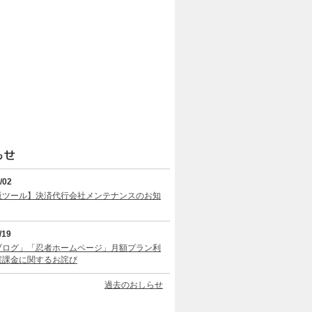
/02
版ツール】決済代行会社メンテナンスのお知
/19
ブログ」「忍者ホームページ」月額プラン利
誤課金に関するお詫び
過去のおしらせ