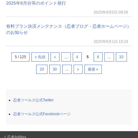
2025年8月分等のポイント発行
2025年9月5日 09:56
有料プラン決済メンテナンス（忍者ブログ・忍者ホームページ）
のお知らせ
2025年9月1日 10:24
5 / 125
« 先頭
«
...
4
5
6
...
10
20
30
...
»
最後 »
忍者ツールズ公式Twitter
忍者ツールズ公式Facebookページ
忍者AdMax