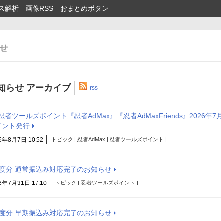
ス解析
画像RSS
おまとめボタン
知らせ アーカイブ
rss
忍者ツールズポイント『忍者AdMax』『忍者AdMaxFriends』2026年
イント発行
6年8月7日 10:52
トピック | 忍者AdMax | 忍者ツールズポイント |
月度分 通常振込み対応完了のお知らせ
6年7月31日 17:10
トピック | 忍者ツールズポイント |
月度分 早期振込み対応完了のお知らせ