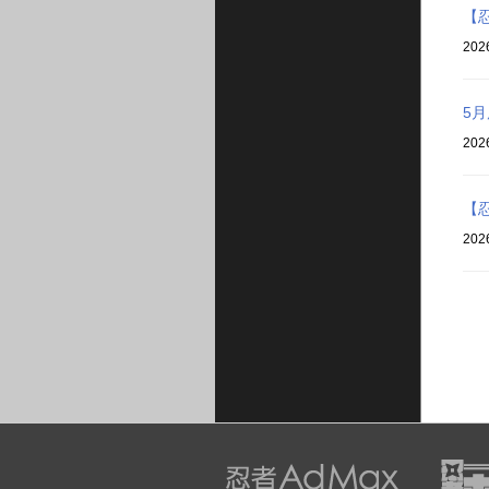
【
202
5
202
【
202