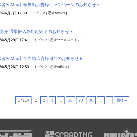
忍者AdMax】全自動広告枠キャンペーンのお知らせ
6年6月1日 17:38
トピック | 忍者AdMax |
月度分 通常振込み対応完了のお知らせ
6年5月29日 17:41
トピック | 忍者ツールズポイント |
忍者AdMax】全自動広告枠追加のお知らせ
6年5月26日 12:53
トピック | 忍者AdMax |
1 / 114
1
2
3
...
10
20
30
...
»
最後 »