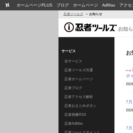
ホームページPLUS
ブログ
ホームページ
AdMax
アクセ
忍者ツールズ
お知らせ
サービス
お
全サービス
忍者ツールズ共通
ポ
忍者ホームページ
202
忍者ブログ
忍者アクセス解析
7
忍者おまとめボタン
202
忍者画像RSS
忍者AdMax
7
忍者ツールズポイント