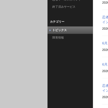
202
終了済みサービス
忍者
カテゴリー
イ
202
トピックス
障害情報
6
202
6
202
忍者
イ
202