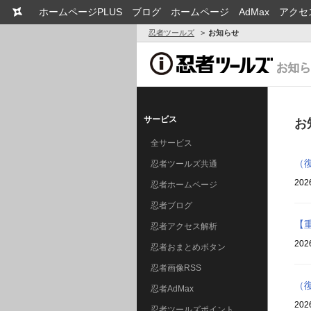
ホームページPLUS
ブログ
ホームページ
AdMax
アクセ
忍者ツールズ
お知らせ
サービス
お
全サービス
（
忍者ツールズ共通
202
忍者ホームページ
忍者ブログ
【
忍者アクセス解析
202
忍者おまとめボタン
忍者画像RSS
（
忍者AdMax
202
忍者ツールズポイント