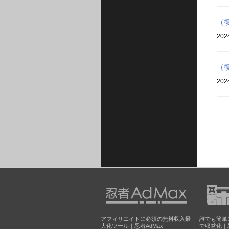
（
202
（
202
アフィリエイトに必須の無料収入最
誰でも簡単
大化ツール｜忍者AdMax
で収益化｜