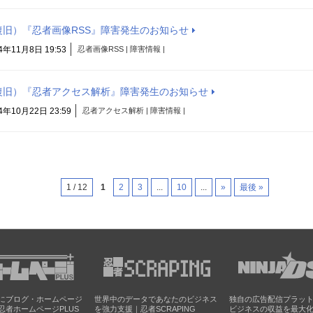
復旧）『忍者画像RSS』障害発生のお知らせ
4年11月8日 19:53
忍者画像RSS | 障害情報 |
復旧）『忍者アクセス解析』障害発生のお知らせ
4年10月22日 23:59
忍者アクセス解析 | 障害情報 |
1 / 12
1
2
3
...
10
...
»
最後 »
にブログ・ホームページ
世界中のデータであなたのビジネス
独自の広告配信プラッ
忍者ホームページPLUS
を強力支援｜忍者SCRAPING
ビジネスの収益を最大