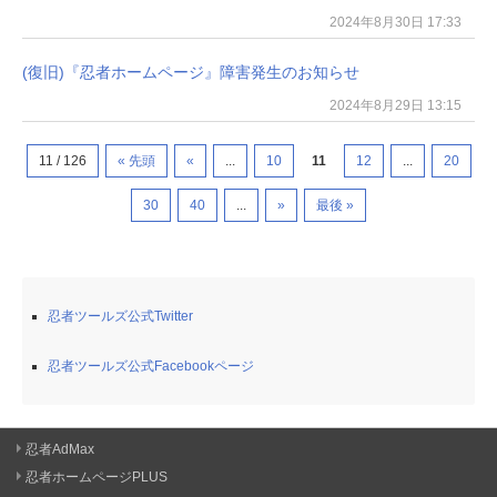
2024年8月30日 17:33
(復旧)『忍者ホームページ』障害発生のお知らせ
2024年8月29日 13:15
11 / 126
« 先頭
«
...
10
11
12
...
20
30
40
...
»
最後 »
忍者ツールズ公式Twitter
忍者ツールズ公式Facebookページ
忍者AdMax
忍者ホームページPLUS