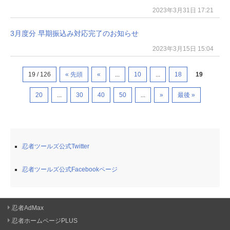
2023年3月31日 17:21
3月度分 早期振込み対応完了のお知らせ
2023年3月15日 15:04
19 / 126
« 先頭
«
...
10
...
18
19
20
...
30
40
50
...
»
最後 »
忍者ツールズ公式Twitter
忍者ツールズ公式Facebookページ
忍者AdMax
忍者ホームページPLUS