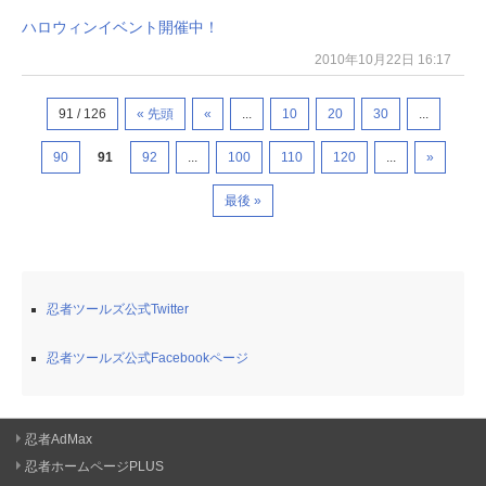
ハロウィンイベント開催中！
2010年10月22日 16:17
91 / 126
« 先頭
«
...
10
20
30
...
90
91
92
...
100
110
120
...
»
最後 »
忍者ツールズ公式Twitter
忍者ツールズ公式Facebookページ
忍者AdMax
忍者ホームページPLUS