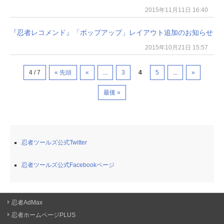
2015年11月11日 16:40
『忍者レコメンド』「ポップアップ」レイアウト追加のお知らせ
2015年10月21日 15:57
4 / 7
« 先頭
«
...
3
4
5
...
»
最後 »
忍者ツールズ公式Twitter
忍者ツールズ公式Facebookページ
忍者AdMax
忍者ホームページPLUS