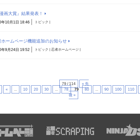
e漫画大賞』結果発表！
0年10月1日 18:46
トピック |
者ホームページ機能追加のお知らせ
0年9月24日 19:52
トピック | 忍者ホームページ |
79 / 114
« 先
«
...
10
20
30
...
78
79
80
...
90
100
110
後 »