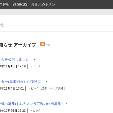
ス解析
画像RSS
おまとめボタン
知らせ アーカイブ
rss
ンガを公開しました！
0年11月15日 19:19
トピック |
ッダー(黒帯部分）が便利に！
0年11月4日 17:01
トピック | 忍者ツールズ共通 |
十弾の募集は本格マンガ広告の作画募集！
0年10月26日 16:33
トピック |