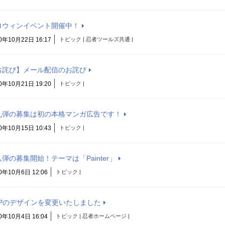
ロウィンイベント開催中！
0年10月22日 16:17
トピック | 忍者ツールズ共通 |
お詫び】メール配信のお詫び
0年10月21日 19:20
トピック |
九弾の募集は初の本格マンガ広告です！
0年10月15日 10:43
トピック |
弾の募集開始！テーマは「Painter」
0年10月6日 12:06
トピック |
OPのデザインを変更いたしました
0年10月4日 16:04
トピック | 忍者ホームページ |