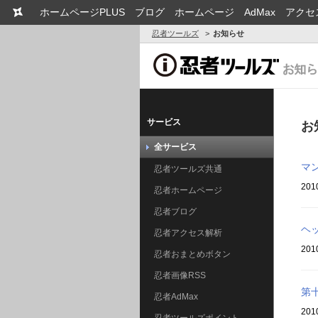
ホームページPLUS
ブログ
ホームページ
AdMax
アクセ
忍者ツールズ
お知らせ
サービス
お
全サービス
マ
忍者ツールズ共通
201
忍者ホームページ
忍者ブログ
ヘ
忍者アクセス解析
201
忍者おまとめボタン
忍者画像RSS
第
忍者AdMax
201