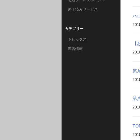
忍者ツールズポイント
終了済みサービス
ハ
201
カテゴリー
トピックス
【
障害情報
201
第
201
第八
201
T
201