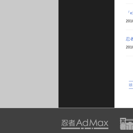
『
201
忍
201
頭