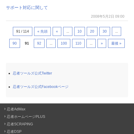
サポート対応に関して
2008年5月2日 09:00
91 / 114
« 先頭
«
...
10
20
30
...
90
91
92
...
100
110
...
»
最後 »
忍者ツールズ公式Twitter
忍者ツールズ公式Facebookページ
忍者AdMax
忍者ホームページPLUS
忍者SCRAPING
忍者DSP