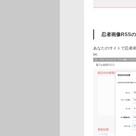
忍者画像RSS
あなたのサイトで忍者画
￼