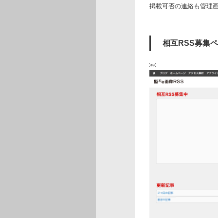
掲載可否の連絡も管理
相互RSS募集
￼