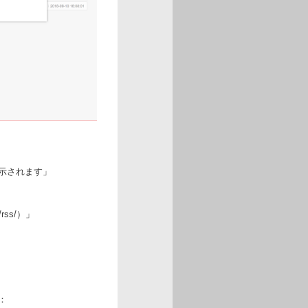
示されます」
rss/）」
：