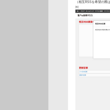
（相互RSSを希望の際
￼